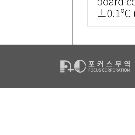
board c
±0.1ºC u