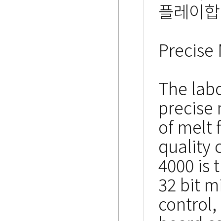
플레이합
Precise
The labo
precise 
of melt 
quality 
4000 is 
32 bit m
control,