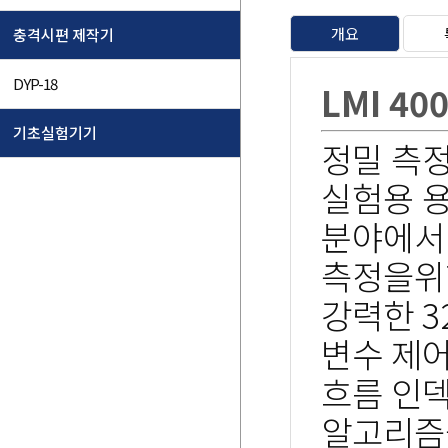
개요
충격시편 제작기
DYP-18
LMI 40
기초실험기기
정밀 측
실험용 용
분야에서 
측정을위한
강력한 3
변수 제어
흐름 인덱
알고리즘을